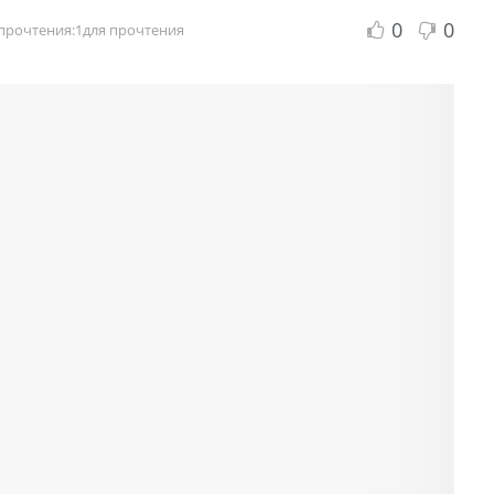
0
0
прочтения:1для прочтения