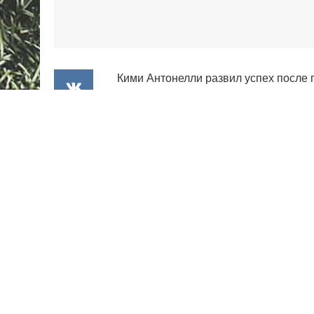
Кими Антонелли развил успех после 
воскресный Гран-при Великобритани
Момент истины д
Пилот
Мерседеса
Кими Антонелли
Итальянец не просто повторил суббо
главной гонки. Главным соперником 
борьбу, но финальный круг Антонелл
Мы проделали отличную р
чувствовал себя уверенно