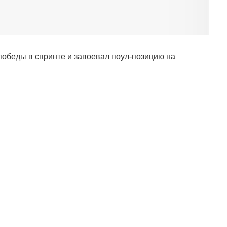
победы в спринте и завоевал поул-позицию на
и.
ля молодого гонщика
подтвердил статус главной сенсации уик-энда.
тний успех, а превзошёл его, выиграв квалификацию
стал пилот
Феррари
, который пытался навязать
и оказался быстрее.
аботу. Машина была великолепна, и я
. Это наш день