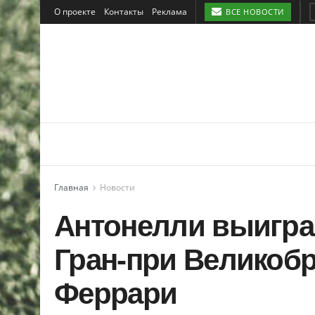
О проекте
Контакты
Реклама
ВСЕ НОВОСТИ
Главная
Новости
Антонелли выигр
Гран-при Великоб
Феррари