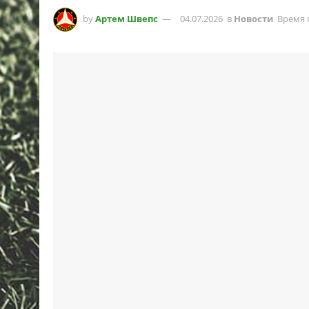
by
Артем Швепс
04.07.2026
в
Новости
Время 