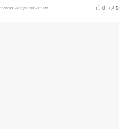
0
0
прочтения:1для прочтения