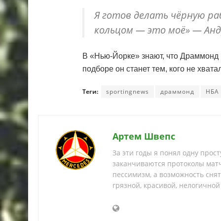
Я готов делать чёрную ра
кольцом — это моё» — Анд
В «Нью-Йорке» знают, что Драммонд н
подборе он станет тем, кого не хвата
Теги:
sportingnews
драммонд
НБА
Артем Швепс
За эти годы я понял одну прос
заканчиваются протоколы матч
пессимизм, а возможность снять
грязной, красивой, нелогичной