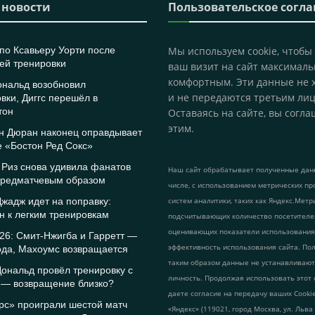
 новости
Пользовательское согл
по Ксавьеру Уорти после
Мы используем cookie, чтобы
ей тренировки
ваш визит на сайт максималь
комфортным. Эти данные не 
ональд возобновил
и не передаются третьим лиц
вки, Диггс перешёл в
тон
Оставаясь на сайте, вы согла
этим.
н Дюран наконец оправдывает
 «Бостон Ред Сокс»
 Риз снова удивила фанатов
Наш сайт обрабатывает полученные данн
редматчевым образом
числе, с использованием метрических пр
жадж идет на поправку:
систем аналитики, таких как Яндекс.Метр
 к легким тренировкам
подсчитывающих количество посетителе
оценивающих показатели использования
26: Смит-Нжигба и Гарретт —
эффективность использования сайта. По
ода, Махоумс возвращается
таким образом данные не устанавливаю
ональд провёл тренировку с
личность. Продолжая использовать этот 
 — возвращение близко?
даете согласие на передачу ваших Cook
рс» проиграли шестой матч
«Яндекс» (119021, город Москва, ул. Льва