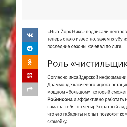
«Нью-Йорк Никс» подписали центро
теперь стало известно, зачем клубу 
последние сезоны кочевал по лиге.
Роль «чистильщи
Согласно инсайдерской информации,
Драммонде ключевого игрока ротации
мощном «большом», который сможет 
Робинсона
и эффективно работать н
сама за себя: он четырёхкратный ли
что его габариты и опыт позволят ко
скамейку.