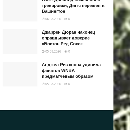
тренировки, Диггс перешёл в
Вашингтон
06.08.2026
0
Джаррен Дюран наконец
оправдывает доверие
«Бостон Ред Сокс»
05.08.2026
0
Анджел Риз снова удивила
фанатов WNBA
предматчевым образом
05.08.2026
0