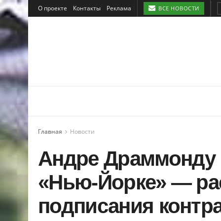
О проекте
Контакты
Реклама
ВСЕ НОВОСТИ
Главная
Новости
Андре Драммонду 
«Нью-Йорке» — ра
подписания контра