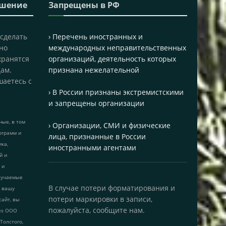
ашение
Запрещены в РФ
 сделать
› Перечень иностранных и
но
международных неправительственных
хранятся
организаций, деятельность которых
ам.
признана нежелательной
шаетесь с
› В России признаны экстремистскими
и запрещены организации
ые, в том
› Организации, СМИ и физические
ограмм и
лица, признанные в России
ика,
иностранными агентами
й и
 и
лучаемые
В случае потери форматирования и
т вашу
потери маркировки в записи,
сайт, вы
пожалуйста, сообщите нам.
ies ООО
 Толстого,