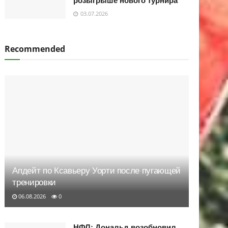
розыгрыше нового турнира
03.07.2026
Recommended
Апдейт по Ксавьеру Уорти после пугающей
тренировки
06.08.2026
0
НФЛ: Дональд возобновил