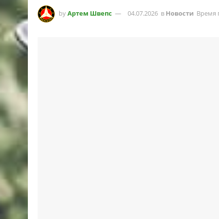
by
Артем Швепс
04.07.2026
в
Новости
Время 