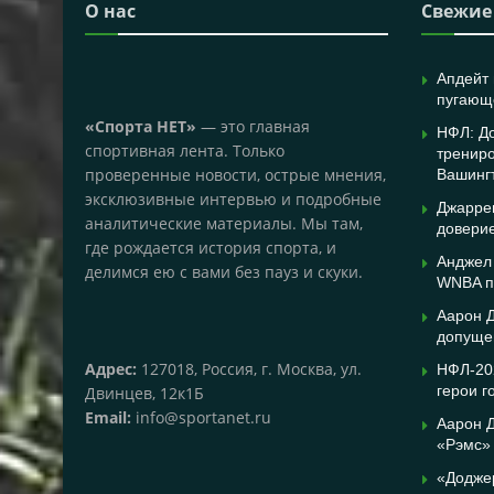
О нас
Свежие
Апдейт 
пугающ
«Спорта НЕТ»
— это главная
НФЛ: Д
спортивная лента. Только
трениро
проверенные новости, острые мнения,
Вашинг
эксклюзивные интервью и подробные
Джарре
аналитические материалы. Мы там,
доверие
где рождается история спорта, и
Анджел
делимся ею с вами без пауз и скуки.
WNBA п
Аарон Д
допущен
Адрес:
127018, Россия, г. Москва, ул.
НФЛ-20
герои г
Двинцев, 12к1Б
Email:
info@sportanet.ru
Аарон Д
«Рэмс»
«Додже