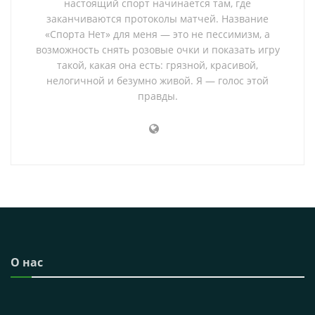
настоящий спорт начинается там, где
заканчиваются протоколы матчей. Название
«Спорта Нет» для меня — это не пессимизм, а
возможность снять розовые очки и показать игру
такой, какая она есть: грязной, красивой,
нелогичной и безумно живой. Я — голос этой
правды.
О нас