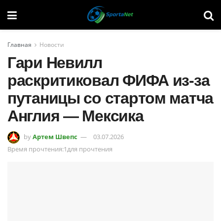
Главная
Новости
Гари Невилл
раскритиковал ФИФА из-за
путаницы со стартом матча
Англия — Мексика
by
Артем Швепс
03.07.2026
Время прочтения:1для прочтения