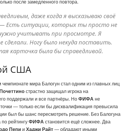
только после замедленного повтора.
ведливым, даже когда я высказываю своё
. — Есть ситуации, которых ты просто не
нужно учитывать при просмотре. Я
е сделали. Ногу было некуда поставить.
ая карточка была бы справедливой.
ной США
м чемпионате мира Балогун стал одним из главных лиц
Почеттино
страстно защищал игрока на
его поддержали и все партнёры. Но
ФИФА
не
рточки — только если бы дисквалификация превысила
ции был бы шанс пересмотреть решение. Без Балогуна
 по рейтингу
ФИФА
становится ещё сложнее. Два
рдо Пепи
и
Хаджи Райт
— обладают иными