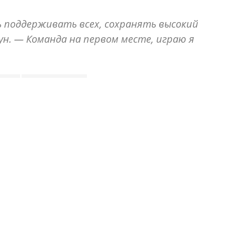
 поддерживать всех, сохранять высокий
гун. — Команда на первом месте, играю я
тбол
чемпионатмира
 отдаю футболу и хоккею, но с не меньшим азартом
 в мире большого спорта. Здесь — только честные
ть к игре