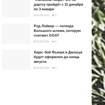
дартсу пройдёт с 11 декабря
по 3 января
06.08.2026
0
Род Лейвер — легенда
Большого шлема, которую
считают GOAT
06.08.2026
0
Хирн: бой Фьюри и Джошуа
будет оформлен до конца
августа
06.08.2026
0