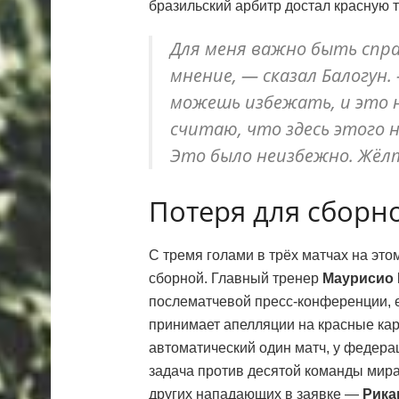
бразильский арбитр достал красную 
Для меня важно быть спра
мнение, — сказал Балогун
можешь избежать, и это 
считаю, что здесь этого н
Это было неизбежно. Жёлт
Потеря для сбор
С тремя голами в трёх матчах на это
сборной. Главный тренер
Маурисио 
послематчевой пресс-конференции, 
принимает апелляции на красные ка
автоматический один матч, у федера
задача против десятой команды мира
других нападающих в заявке —
Рика