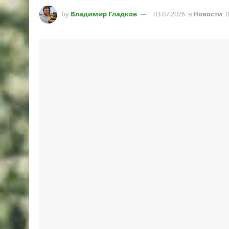
by
Владимир Гладков
03.07.2026
в
Новости