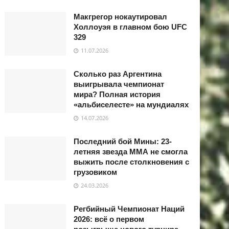
Макгрегор нокаутировал
Холлоуэя в главном бою UFC
329
11.07.2026
Сколько раз Аргентина
выигрывала чемпионат
мира? Полная история
«альбиселесте» на мундиалях
14.07.2026
Последний бой Мины: 23-
летняя звезда ММА не смогла
выжить после столкновения с
грузовиком
24.03.2026
Регбийный Чемпионат Наций
2026: всё о первом