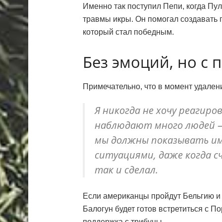
Именно так поступил Пепи, когда Пу
травмы икры. Он помогал создавать п
который стал победным.
Без эмоций, но с
Примечательно, что в момент удалени
Я никогда не хочу реагиро
наблюдают много людей — 
мы должны показывать им
ситуациями, даже когда с
так и сделал.
Если американцы пройдут Бельгию и 
Балогун будет готов встретиться с П
поддержка с трибуны.