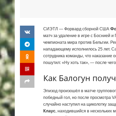
СИЭТЛ — Форвард сборной США
Фо
матч за удаление в игре с Боснией и
чемпионата мира против Бельгии. Р
нападающему исполнилось 25 лет. Са
сотрудника команды, что наказание 
пошутил: «Ну хоть так», — после чег
Как Балогун полу
Эпизод произошёл в матче групповог
победный гол, но после просмотра VA
случайно наступил на щиколотку за
Клаус
, находившийся в нескольких м