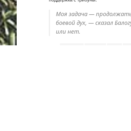
Моя задача — продолжать
боевой дух, — сказал Бало
или нет.
Теги:
foxsports
балогун
США
фу
Владимир Гладков
Спортивный журналист. Сердце
слежу за всем, что происходит
новости, острый анализ и страс