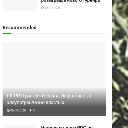
розыгрыше нового турнира
03.07.2026
Recommended
FIFPRO раскритиковала Инфантино за
злоупотребление властью
06.08.2026
0
Чемпионат мира PDC по