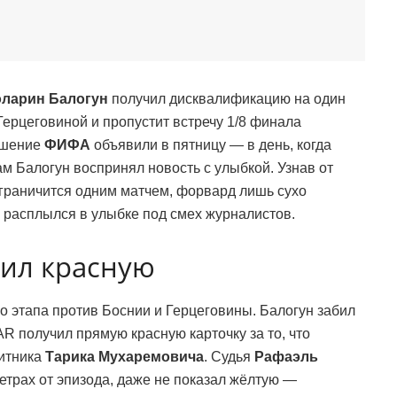
ларин Балогун
получил дисквалификацию на один
 Герцеговиной и пропустит встречу 1/8 финала
ешение
ФИФА
объявили в пятницу — в день, когда
м Балогун воспринял новость с улыбкой. Узнав от
ограничится одним матчем, форвард лишь сухо
о расплылся в улыбке под смех журналистов.
чил красную
о этапа против Боснии и Герцеговины. Балогун забил
R получил прямую красную карточку за то, что
щитника
Тарика Мухаремовича
. Судья
Рафаэль
етрах от эпизода, даже не показал жёлтую —