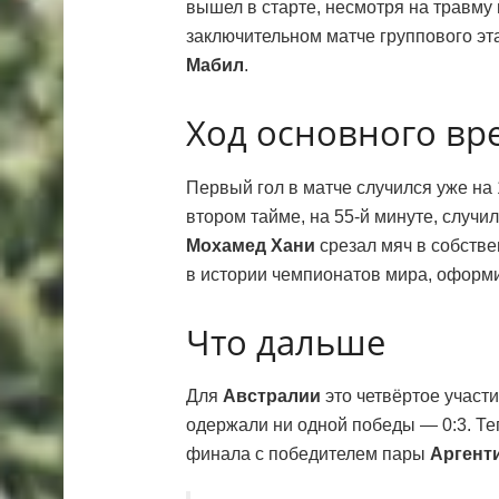
вышел в старте, несмотря на травму
заключительном матче группового эт
Мабил
.
Ход основного вр
Первый гол в матче случился уже на
втором тайме, на 55-й минуте, случ
Мохамед Хани
срезал мяч в собстве
в истории чемпионатов мира, оформи
Что дальше
Для
Австралии
это четвёртое участ
одержали ни одной победы — 0:3. Т
финала с победителем пары
Аргент