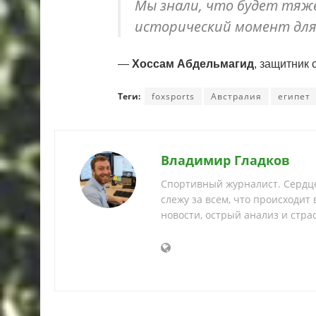
Мы знали, что будет тяже
исторический момент для
—
Хоссам Абдельмагид
, защитник 
Теги:
foxsports
Австралия
египет
Владимир Гладков
Спортивный журналист. Сердце
слежу за всем, что происходит
новости, острый анализ и страс