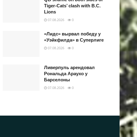
Tiger-Cats’ clash with B.C.
Lions
07.08.2026
0
«Лидс» вырвал победу у
«Уэйкфилда» в Суперлиге
07.08.2026
0
Ливерпуль арендовал
Рональда Араухо у
Барселоны
07.08.2026
0