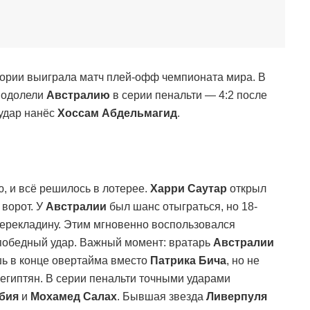
тории выиграла матч плей-офф чемпионата мира. В
е одолели
Австралию
в серии пенальти — 4:2 после
 удар нанёс
Хоссам Абдельмагид
.
, и всё решилось в лотерее.
Харри Саутар
открыл
ворот. У
Австралии
был шанс отыграться, но 18-
перекладину. Этим мгновенно воспользовался
 победный удар. Важный момент: вратарь
Австралии
ь в конце овертайма вместо
Патрика Бича
, но не
 египтян. В серии пенальти точными ударами
бия
и
Мохамед Салах
. Бывшая звезда
Ливерпуля