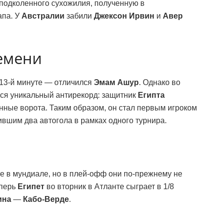
 подколенного сухожилия, полученную в
апа. У
Австралии
забили
Джексон Ирвин
и
Авер
емени
 13-й минуте — отличился
Эмам Ашур
. Однако во
ился уникальный антирекорд: защитник
Египта
нные ворота. Таким образом, он стал первым игроком
вшим два автогола в рамках одного турнира.
ие в мундиале, но в плей-офф они по-прежнему не
еперь
Египет
во вторник в Атланте сыграет в 1/8
ина
—
Кабо-Верде
.