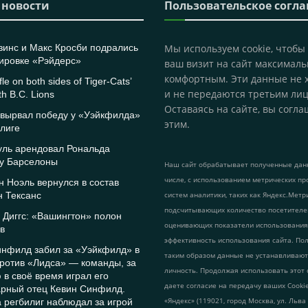
 новости
Пользовательское согл
зинс и Макс Кросби подрались
Мы используем cookie, чтобы
ировке «Рэйдерс»
ваш визит на сайт максималь
комфортным. Эти данные не 
le on both sides of Tiger-Cats’
и не передаются третьим лиц
th B.C. Lions
Оставаясь на сайте, вы согла
 вырвал победу у «Уэйкфилда»
этим.
лиге
уль арендовал Рональда
 у Барселоны
Наш сайт обрабатывает полученные данн
числе, с использованием метрических пр
 Ноэль вернулся в состав
н Тексанс
систем аналитики, таких как Яндекс.Метр
подсчитывающих количество посетителе
Диггс: «Вашингтон» полон
оценивающих показатели использования
в
эффективность использования сайта. По
инфилд забил за «Уэйкфилд» в
таким образом данные не устанавливаю
ротив «Лидса» — команды, за
личность. Продолжая использовать этот 
 в своё время играл его
даете согласие на передачу ваших Cook
арный отец Кевин Синфилд.
«Яндекс» (119021, город Москва, ул. Льва
 регбилиг наблюдал за игрой