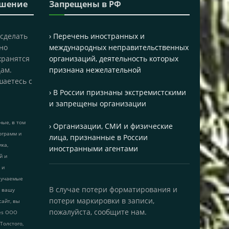
ашение
Запрещены в РФ
 сделать
› Перечень иностранных и
но
международных неправительственных
хранятся
организаций, деятельность которых
ам.
признана нежелательной
шаетесь с
› В России признаны экстремистскими
и запрещены организации
ые, в том
› Организации, СМИ и физические
ограмм и
лица, признанные в России
ика,
иностранными агентами
й и
 и
лучаемые
В случае потери форматирования и
т вашу
потери маркировки в записи,
сайт, вы
пожалуйста, сообщите нам.
ies ООО
 Толстого,