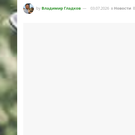
by
Владимир Гладков
03.07.2026
в
Новости