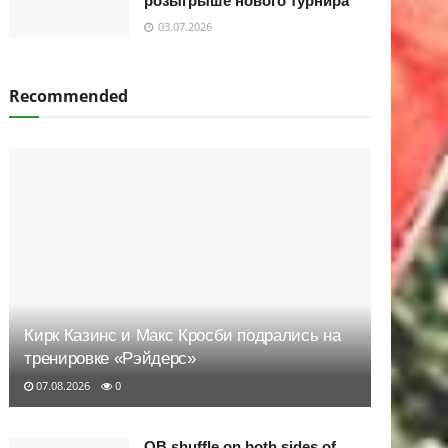
розыгрыше нового турнира
03.07.2026
Recommended
Кирк Казинс и Макс Кросби подрались на
тренировке «Рэйдерс»
07.08.2026
0
QB shuffle on both sides of