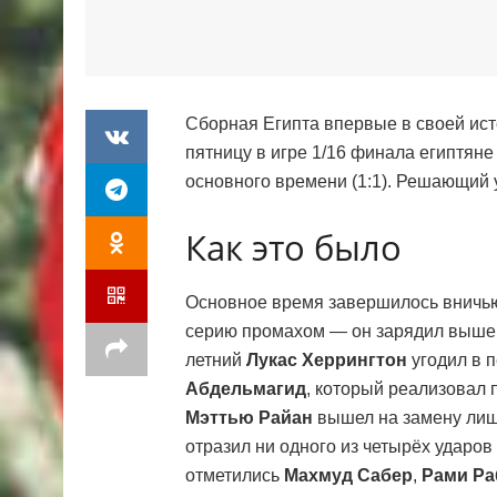
Сборная Египта впервые в своей ис
пятницу в игре 1/16 финала египтян
основного времени (1:1). Решающий
Как это было
Основное время завершилось вничью
серию промахом — он зарядил выше 
летний
Лукас Херрингтон
угодил в 
Абдельмагид
, который реализовал
Мэттью Райан
вышел на замену лиш
отразил ни одного из четырёх ударов
отметились
Махмуд Сабер
,
Рами Ра