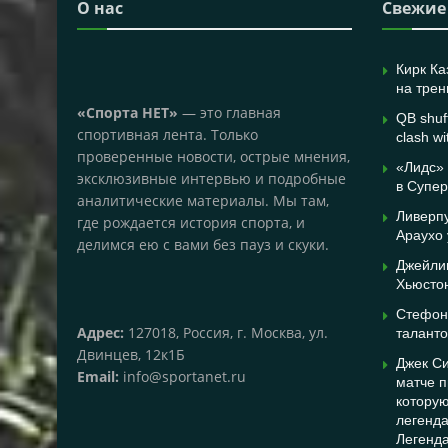
О нас
Свежие
Кирк Ка
на трен
«Спорта НЕТ»
— это главная
QB shuff
спортивная лента. Только
clash wi
проверенные новости, острые мнения,
«Лидс»
эксклюзивные интервью и подробные
в Супер
аналитические материалы. Мы там,
Ливерп
где рождается история спорта, и
Араухо
делимся ею с вами без пауз и скуки.
Джейлин
Хьюсто
Стефон 
Адрес:
127018, Россия, г. Москва, ул.
таланто
Двинцев, 12к1Б
Джек С
Email:
info@sportanet.ru
матче п
которую
легенд
Легенда