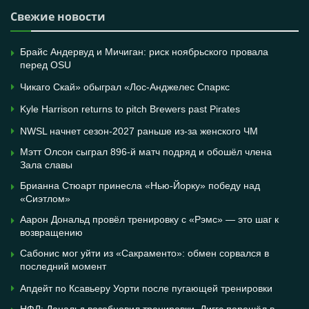
Свежие новости
Брайс Андервуд и Мичиган: риск ноябрьского провала
перед OSU
Чикаго Скай» обыграл «Лос-Анджелес Спаркс
Kyle Harrison returns to pitch Brewers past Pirates
NWSL начнет сезон-2027 раньше из-за женского ЧМ
Мэтт Олсон сыграл 896-й матч подряд и обошёл члена
Зала славы
Брианна Стюарт принесла «Нью-Йорку» победу над
«Сиэтлом»
Аарон Дональд провёл тренировку с «Рэмс» — это шаг к
возвращению
Сабонис мог уйти из «Сакраменто»: обмен сорвался в
последний момент
Апдейт по Ксавьеру Уорти после пугающей тренировки
НФЛ: Дональд возобновил тренировки, Диггс перешёл в