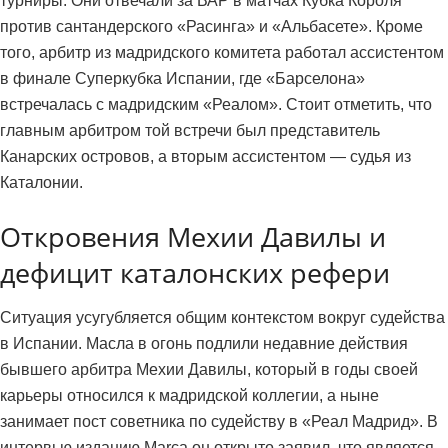
турниры. Они отвечали за ВАР в матчах Кубка Короля
против сантандерского «Расинга» и «Альбасете». Кроме
того, арбитр из мадридского комитета работал ассистентом
в финале Суперкубка Испании, где «Барселона»
встречалась с мадридским «Реалом». Стоит отметить, что
главным арбитром той встречи был представитель
Канарских островов, а вторым ассистентом — судья из
Каталонии.
Откровения Мехии Давилы и
дефицит каталонских рефери
Ситуация усугубляется общим контекстом вокруг судейства
в Испании. Масла в огонь подлили недавние действия
бывшего арбитра Мехии Давилы, который в годы своей
карьеры относился к мадридской коллегии, а ныне
занимает пост советника по судейству в «Реал Мадрид». В
интервью изданию Marca он открыто заявил, что является