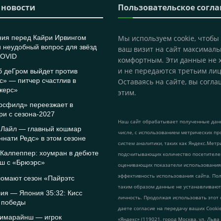
 новости
Пользовательское согл
ния перед Кайри Ирвингом
Мы используем cookie, чтобы
 неудобный вопрос для звёзд
ваш визит на сайт максималь
COVID
комфортным. Эти данные не 
и не передаются третьим лиц
б деГром выйдет против
» — питчер счастлив в
Оставаясь на сайте, вы согла
жерс»
этим.
рсфилд» переезжает в
и с сезона-2027
Наш сайт обрабатывает полученные данн
 Лайл — главный кошмар
числе, с использованием метрических пр
нати Редс» в этом сезоне
систем аналитики, таких как Яндекс.Метр
Калпеппер: хоумран в дебюте
подсчитывающих количество посетителе
нш с «Брюэрс»
оценивающих показатели использования
эффективность использования сайта. По
ломают сезон «Пайрэтс
таким образом данные не устанавливаю
ия — Япония 35:32: Кисс
личность. Продолжая использовать этот 
 победы
даете согласие на передачу ваших Cook
Гимарайнш — игрок
«Яндекс» (119021, город Москва, ул. Льва