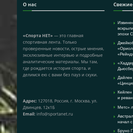
О нас
Свежие
Извине
вскрыли
эпохи 
«Спорта НЕТ»
— это главная
спортивная лента. Только
Джейко
проверенные новости, острые мнения,
«Ориолс
«Рейнд
эксклюзивные интервью и подробные
аналитические материалы. Мы там,
«Хадде
где рождается история спорта, и
Дьюсбер
делимся ею с вами без пауз и скуки.
Дайлен
«Цинцин
Кейлен 
и рева
Адрес:
127018, Россия, г. Москва, ул.
Двинцев, 12к1Б
Метс» 
Email:
info@sportanet.ru
Австрал
начал с
Бруно 