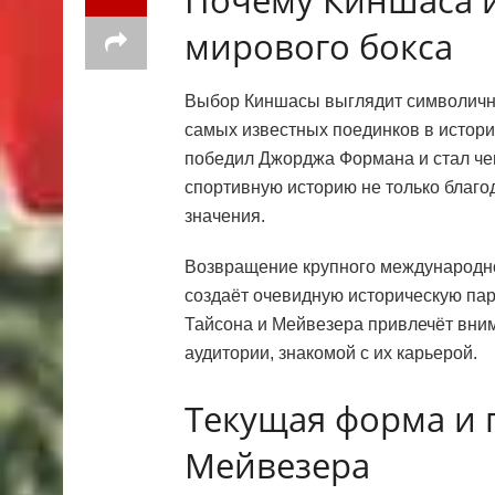
мирового бокса
Выбор Киншасы выглядит символичны
самых известных поединков в истори
победил Джорджа Формана и стал че
спортивную историю не только благода
значения.
Возвращение крупного международног
создаёт очевидную историческую пар
Тайсона и Мейвезера привлечёт вним
аудитории, знакомой с их карьерой.
Текущая форма и 
Мейвезера