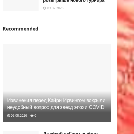
розыгрыше нового турнира
03.07.2026
Recommended
Извинения перед Кайри Ирвингом вскрыли
неудобный вопрос для звёзд эпохи COVID
08.08.2026
0
Джейкоб деГром выйдет