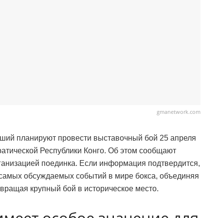
gmanetwork.com
ший планируют провести выставочный бой 25 апреля
ратической Республики Конго. Об этом сообщают
рганизацией поединка. Если информация подтвердится,
з самых обсуждаемых событий в мире бокса, объединяя
вращая крупный бой в историческое место.
меет особое значение для