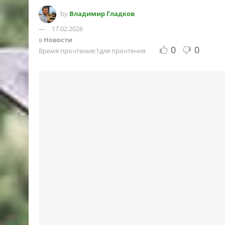
by
Владимир Гладков
17.02.2026
в
Новости
0
0
Время прочтения:1для прочтения