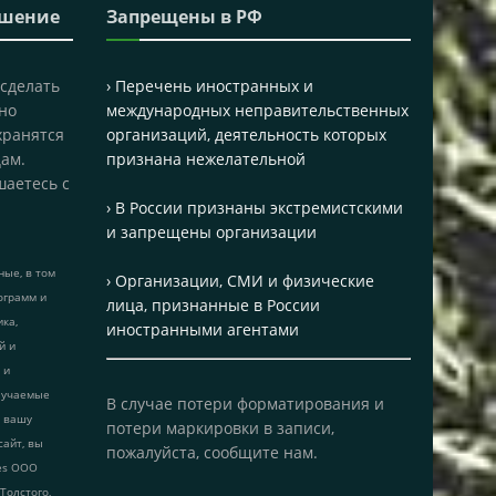
ашение
Запрещены в РФ
 сделать
› Перечень иностранных и
но
международных неправительственных
хранятся
организаций, деятельность которых
ам.
признана нежелательной
шаетесь с
› В России признаны экстремистскими
и запрещены организации
ые, в том
› Организации, СМИ и физические
ограмм и
лица, признанные в России
ика,
иностранными агентами
й и
 и
лучаемые
В случае потери форматирования и
т вашу
потери маркировки в записи,
сайт, вы
пожалуйста, сообщите нам.
ies ООО
 Толстого,