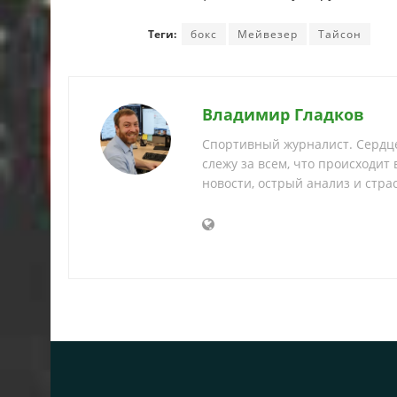
Теги:
бокс
Мейвезер
Тайсон
Владимир Гладков
Спортивный журналист. Сердце
слежу за всем, что происходит
новости, острый анализ и страс