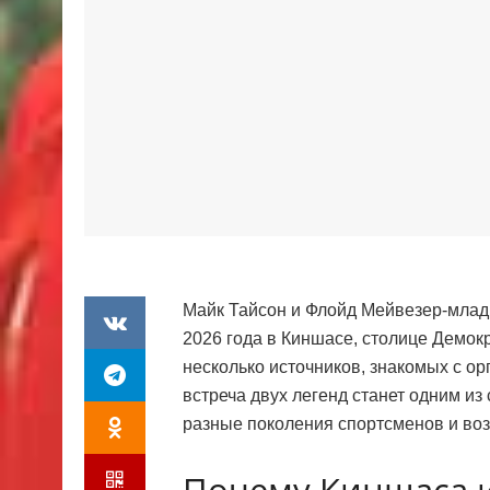
Майк Тайсон и Флойд Мейвезер-млад
2026 года в Киншасе, столице Демок
несколько источников, знакомых с о
встреча двух легенд станет одним и
разные поколения спортсменов и воз
Почему Киншаса и