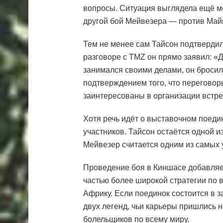
вопросы. Ситуация выглядела ещё ме
другой бой Мейвезера — против Май
Тем не менее сам Тайсон подтвердил
разговоре с TMZ он прямо заявил: «Да
занимался своими делами, он броси
подтверждением того, что переговор
заинтересованы в организации встре
Хотя речь идёт о выставочном поедин
участников. Тайсон остаётся одной и
Мейвезер считается одним из самых
Проведение боя в Киншасе добавляет
частью более широкой стратегии по
Африку. Если поединок состоится в з
двух легенд, чьи карьеры пришлись 
болельщиков по всему миру.