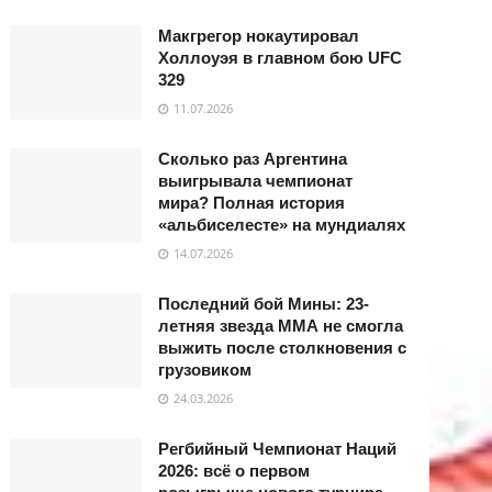
Макгрегор нокаутировал
Холлоуэя в главном бою UFC
329
11.07.2026
Сколько раз Аргентина
выигрывала чемпионат
мира? Полная история
«альбиселесте» на мундиалях
14.07.2026
Последний бой Мины: 23-
летняя звезда ММА не смогла
выжить после столкновения с
грузовиком
24.03.2026
Регбийный Чемпионат Наций
2026: всё о первом