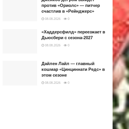
против «Ориолс» — питчер
счастлив в «Рейнджерс»
08.08.2026
0
«Хаддерсфилд» переезжает в
Дьюсбери с сезона-2027
08.08.2026
0
Дайлен Лайл — главный
кошмар «Цинциннати Редс» в
этом сезоне
08.08.2026
0