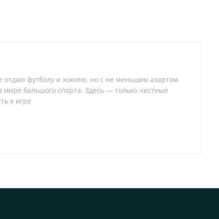
 отдаю футболу и хоккею, но с не меньшим азартом
 в мире большого спорта. Здесь — только честные
ть к игре