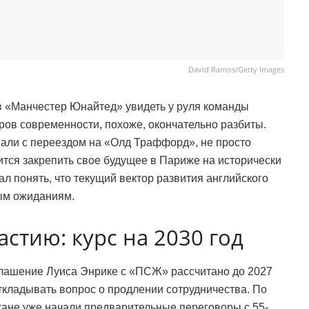
David Ramos/Getty Images
 «Манчестер Юнайтед» увидеть у руля команды
ров современности, похоже, окончательно разбиты.
вали с переездом на «Олд Траффорд», не просто
вится закрепить свое будущее в Париже на исторически
ал понять, что текущий вектор развития английского
ным ожиданиям.
стию: курс на 2030 год
глашение Луиса Энрике с «ПСЖ» рассчитано до 2027
откладывать вопрос о продлении сотрудничества. По
жане уже начали предварительные переговоры с 55-