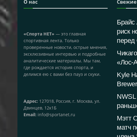
О нас
Свежие
Брайс 
риск н
«Спорта НЕТ»
— это главная
перед
спортивная лента. Только
проверенные новости, острые мнения,
Чикаг
эксклюзивные интервью и подробные
аналитические материалы. Мы там,
«Лос-
где рождается история спорта, и
Kyle Ha
делимся ею с вами без пауз и скуки.
Brewer
NWSL 
Адрес:
127018, Россия, г. Москва, ул.
раньше
Двинцев, 12к1Б
Email:
info@sportanet.ru
Мэтт О
матч 
члена