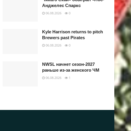
Анджелес Спаркс
06.08.2026
0
Kyle Harrison returns to pitch
Brewers past Pirates
06.08.2026
0
NWSL начнет сезон-2027
раньше из-за женского ЧМ
06.08.2026
1