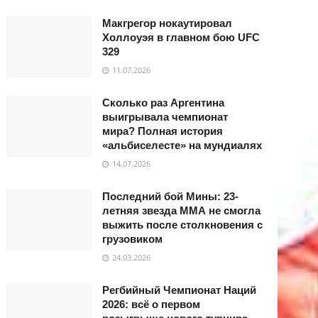
Макгрегор нокаутировал
Холлоуэя в главном бою UFC
329
11.07.2026
Сколько раз Аргентина
выигрывала чемпионат
мира? Полная история
«альбиселесте» на мундиалях
14.07.2026
Последний бой Мины: 23-
летняя звезда ММА не смогла
выжить после столкновения с
грузовиком
24.03.2026
Регбийный Чемпионат Наций
2026: всё о первом