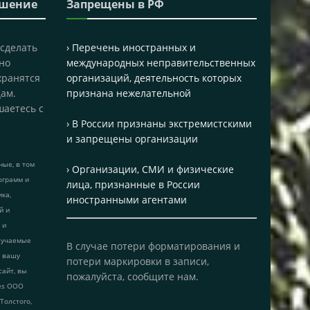
ашение
Запрещены в РФ
 сделать
› Перечень иностранных и
но
международных неправительственных
хранятся
организаций, деятельность которых
ам.
признана нежелательной
шаетесь с
› В России признаны экстремистскими
и запрещены организации
ые, в том
› Организации, СМИ и физические
ограмм и
лица, признанные в России
ика,
иностранными агентами
й и
 и
лучаемые
В случае потери форматирования и
т вашу
потери маркировки в записи,
сайт, вы
пожалуйста, сообщите нам.
ies ООО
 Толстого,