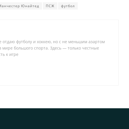
Манчестер Юнайтед
ПСЖ
футбол
 отдаю футболу и хоккею, но с не меньшим азартом
 в мире большого спорта. Здесь — только честные
ть к игре