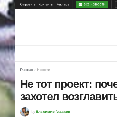
О проекте
Контакты
Реклама
ВСЕ НОВОСТИ
Главная
Новости
Не тот проект: поч
захотел возглави
by
Владимир Гладков