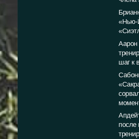
Бриан
«Нью-
«Сиэт
Аарон
тренир
шаг к
Сабони
«Сакр
сорвал
момен
Апдейт
после
трени