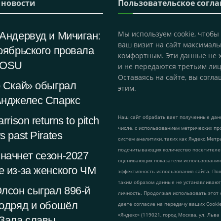
 новости
Пользовательское согл
Мы используем cookie, чтобы
Андервуд и Мичиган:
ваш визит на сайт максималь
оябрьского провала
комфортным. Эти данные не 
 OSU
и не передаются третьим лиц
Оставаясь на сайте, вы согла
о Скай» обыграл
этим.
Анджелес Спаркс
Наш сайт обрабатывает полученные данн
rrison returns to pitch
числе, с использованием метрических пр
s past Pirates
систем аналитики, таких как Яндекс.Метр
подсчитывающих количество посетителе
начнет сезон-2027
оценивающих показатели использования
 из-за женского ЧМ
эффективность использования сайта. По
таким образом данные не устанавливаю
лсон сыграл 896-й
личность. Продолжая использовать этот 
подряд и обошёл
даете согласие на передачу ваших Cook
«Яндекс» (119021, город Москва, ул. Льва
 Зала славы