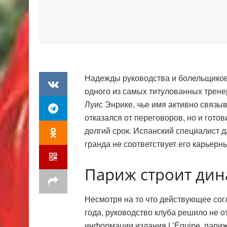
Надежды руководства и болельщиков
одного из самых титулованных трене
Луис Энрике, чье имя активно связы
отказался от переговоров, но и гото
долгий срок. Испанский специалист д
гранда не соответствует его карьер
Париж строит дина
Несмотря на то что действующее со
года, руководство клуба решило не 
информации издания L’Équipe, пари