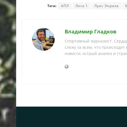
Теги:
АПЛ
Лига 1
Луис Энрике
Владимир Гладков
Спортивный журналист. Сердце
слежу за всем, что происходит
новости, острый анализ и страс