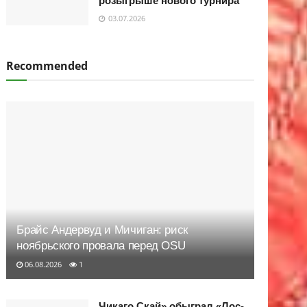
розыгрыше нового турнира
03.07.2026
Recommended
Брайс Андервуд и Мичиган: риск
ноябрьского провала перед OSU
06.08.2026
1
Чикаго Скай» обыграл «Лос-