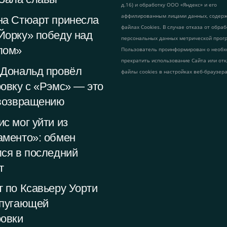
д.16) и обработку ООО «Яндекс» и его
аффилированным лицами данных, содер
на Стюарт принесла
файлах Cookies. В случае отказа от обра
Йорку» победу над
персональных данных метрической прог
лом»
Пользователь проинформирован о необх
прекратить использование Сайта или от
 Дональд провёл
файлы cookies в настройках веб-браузера
овку с «Рэмс» — это
 возвращению
с мог уйти из
аменто»: обмен
ся в последний
т
 по Ксавьеру Уорти
 пугающей
ровки