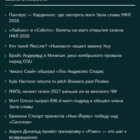
Пантерс — Кардиналс: где смотреть матч Зала славы НФЛ
2026
«Лайонс» и «Сэйнтс»: билеты на матч открытия сезона
НФЛ 2026
Кто такой Яиссле? «Ньюкасл» нашел замену Хоу
Брайс Андервуд и Мичиган: риск ноябрьского провала
перед OSU
Чикаго Скай» обыграл «Лос-Анджелес Спаркс
Kyle Harrison returns to pitch Brewers past Pirates
NWSL начнет сезон-2027 раньше из-за женского ЧМ
Мэтт Олсон сыграл 896-й матч подряд и обошёл члена
Зала славы
Брианна Стюарт принесла «Нью-Йорку» победу над
«Сиэтлом»
Аарон Дональд провёл тренировку с «Рэмс» — это шаг к
возвращению